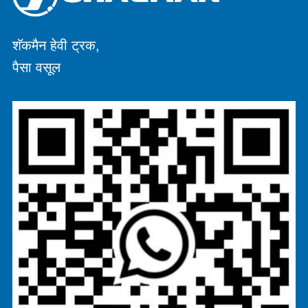
शॅकमैन हेवी ट्रक,
पैसा वसूल