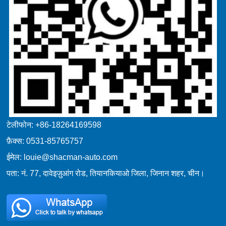
टेलीफोन: +86-18264169598
फ़ैक्स: 0531-85765757
ईमेल: louie@shacman-auto.com
पता: नं. 77, दावेइज़ुआंग रोड, तियानकियाओ जिला, जिनान शहर, चीन।