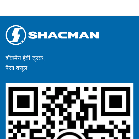
शॅकमैन हेवी ट्रक,
पैसा वसूल