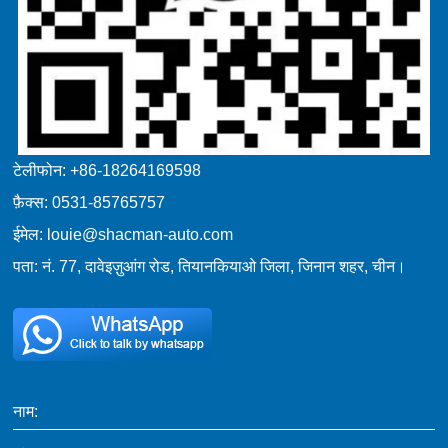
टेलीफोन: +86-18264169598
फ़ैक्स: 0531-85765757
ईमेल: louie@shacman-auto.com
पता: नं. 77, दावेइज़ुआंग रोड, तियानकियाओ जिला, जिनान शहर, चीन।
नाम: