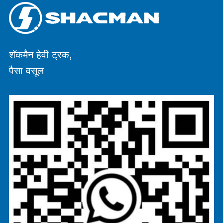
शॅकमैन हेवी ट्रक,
पैसा वसूल