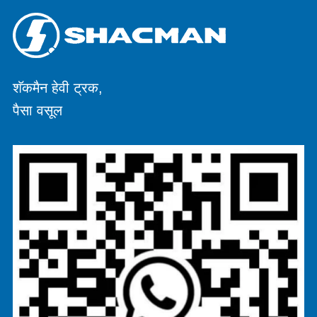
शॅकमैन हेवी ट्रक,
पैसा वसूल