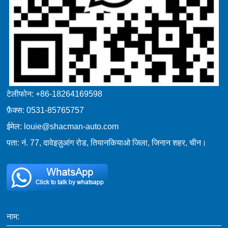
टेलीफोन: +86-18264169598
फ़ैक्स: 0531-85765757
ईमेल: louie@shacman-auto.com
पता: नं. 77, दावेइज़ुआंग रोड, तियानकियाओ जिला, जिनान शहर, चीन।
नाम: