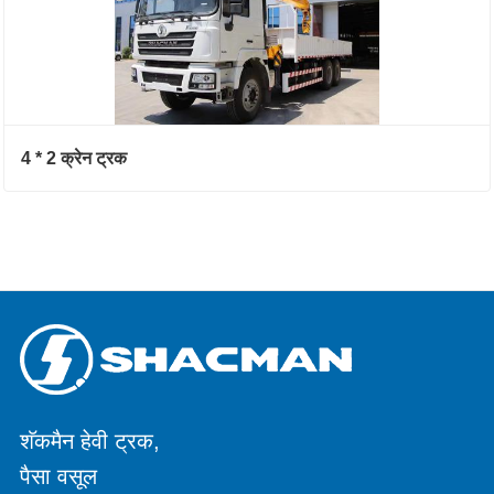
4 * 2 क्रेन ट्रक
शॅकमैन हेवी ट्रक,
पैसा वसूल