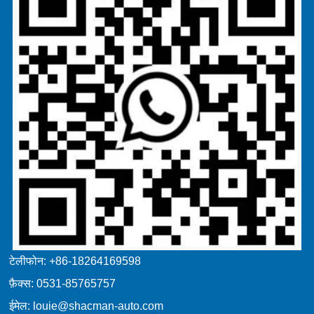
टेलीफोन: +86-18264169598
फ़ैक्स: 0531-85765757
ईमेल: louie@shacman-auto.com