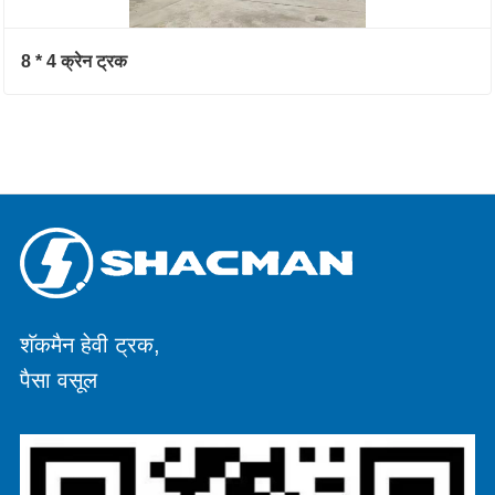
8 * 4 क्रेन ट्रक
शॅकमैन हेवी ट्रक,
पैसा वसूल