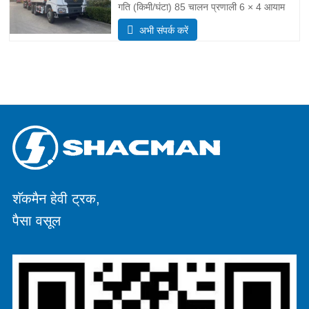
गति (किमी/घंटा) 85 चालन प्रणाली 6 × 4 आयाम
(एल * डब्ल्यू * एच) (मिमी) कुल मिलाकर
अभी संपर्क करें
8385*2490*3450 डंप बॉडी 5600*2300*1500
मोटाई (मिमी) नीचे 8, साइड 6 हाइड्रोलिक उठाने
प्रणाली मिडिल लिफ्टिंग या फ्रंट लिफ्टिंग HYVA
शॅकमैन हेवी ट्रक,
पैसा वसूल