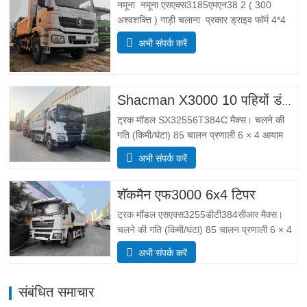
नमूना नमूना एसएक्स3185एमएन38 2 ( 300
अश्वशक्ति ) गाड़ी चलाना प्रकार ड्राइव फॉर्म 4*4
वज़न वजन पैरामीटर पूरा निंयत्रण रखना द्रव्यमान
अभी संपर्क करें
(किग्रा) वजन नियंत्रण 55 00 सकल (किलो)
लोडिंग कुल द्रव्यमान 25 000 DIMENSIONS
आकार के पैरामीटर कुल मिलाकर …
Shacman X3000 10 पहियों डंप ट्रक
ट्रक मॉडल SX32556T384C मैक्स। चलने की
गति (किमी/घंटा) 85 चालन प्रणाली 6 × 4 आयाम
(एल * डब्ल्यू * एच) (मिमी) कुल मिलाकर
अभी संपर्क करें
8385*2490*3450 डंप बॉडी 5600*2300*1500
मोटाई (मिमी) नीचे 8, साइड 6 हाइड्रोलिक उठाने
शॅकमैन एफ3000 6x4 टिपर
प्रणाली मिडिल लिफ्टिंग या फ्रंट लिफ्टिंग HYVA…
ट्रक मॉडल एसएक्स3255डीटी384सीआर मैक्स।
चलने की गति (किमी/घंटा) 85 चालन प्रणाली 6 × 4
आयाम (एल * डब्ल्यू * एच) (मिमी) कुल मिलाकर
अभी संपर्क करें
8385*2490*3450 डंप बॉडी 5600*2300*1500
कार्गो बॉक्स वॉल्यूम 19 घन मीटर, 20 घन मीटर
संबंधित समाचार
उपलब्ध है कार्गो बॉक्स की मोटाई (मिमी…