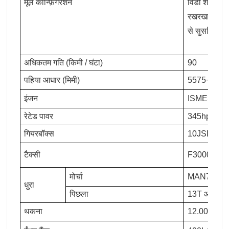
मूल कॉन्फ़िगरेशन
विंडो शेकर, म
रखरखाव-मुक्त
से सुसज्जित ह
अधिकतम गति (किमी / घंटा)
90
पहिया आधार (मिमी)
5575+1400
इंजन
ISME345 30 य
रेटेड पावर
345hp
गियरबॉक्स
10JSD180
टैक्सी
F3000 लंबा प
मोर्चा
MAN7.5T
धुरा
पिछला
13T आदमी द
थकना
12.00R20