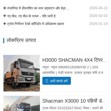
2026-06-22
तंजानिया में डीलरशिप का भव्य उद्घाटन और बेड़ा हैंडओवर
2026-02-02
नए मील, नए मील के पत्थर - गति जारी है
2026-01-19
ट्रांस गिनीयन रेलवे कॉरिडोर में अधिकतम दक्षता
लोकप्रिय उत्पाद
H3000 SHACMAN 4X4 टिपर ट्रक बिक्री के लिए
नमूना नमूना एसएक्स3185एमएन38 2 ( 300
अश्वशक्ति ) गाड़ी चलाना प्रकार ड्राइव फॉर्म 4*4
वज़न वजन पैरामीटर पूरा निंयत्रण रखना द्रव्यमान
अभी संपर्क करें
(किग्रा) वजन नियंत्रण 55 00 सकल (किलो)
लोडिंग कुल द्रव्यमान 25 000 DIMENSIONS
आकार के पैरामीटर कुल मिलाकर
Shacman X3000 10 पहियों डंप ट्रक
ट्रक मॉडल SX32556T384C मैक्स। चलने की