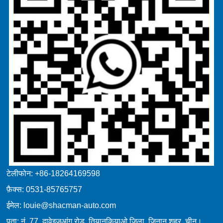
टेलीफोन: +86-18264169598
फ़ैक्स: 0531-85765757
ईमेल: louie@shacman-auto.com
पता: नं. 77, दावेइज़ुआंग रोड, तियानकियाओ जिला, जिनान शहर, चीन।