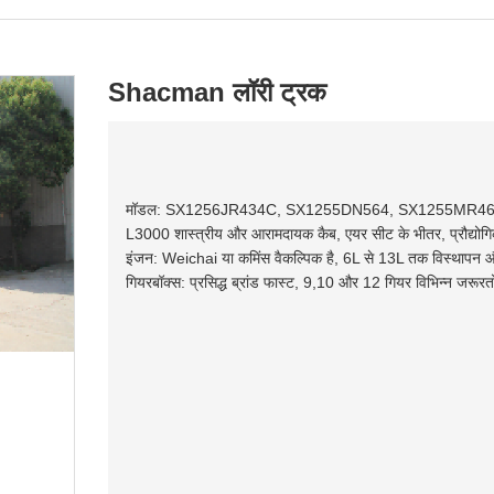
Shacman लॉरी ट्रक
मॉडल: SX1256JR434C, SX1255DN564, SX1255MR46
L3000 शास्त्रीय और आरामदायक कैब, एयर सीट के भीतर, प्रौद्योगिकी
इंजन: Weichai या कमिंस वैकल्पिक है, 6L से 13L तक विस्थापन 
गियरबॉक्स: प्रसिद्ध ब्रांड फास्ट, 9,10 और 12 गियर विभिन्न जरूरतो