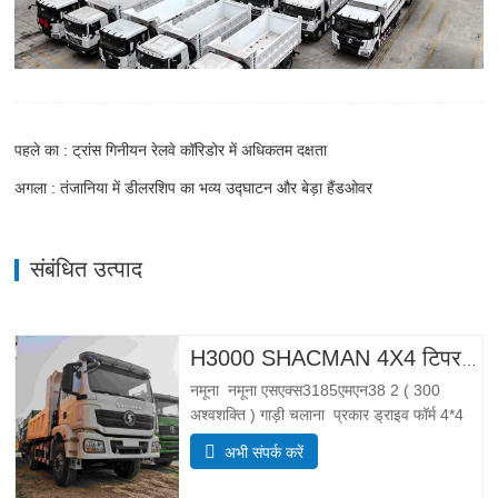
पहले का : ट्रांस गिनीयन रेलवे कॉरिडोर में अधिकतम दक्षता
अगला : तंजानिया में डीलरशिप का भव्य उद्घाटन और बेड़ा हैंडओवर
संबंधित उत्पाद
H3000 SHACMAN 4X4 टिपर ट्रक बिक्री के लिए
नमूना नमूना एसएक्स3185एमएन38 2 ( 300
अश्वशक्ति ) गाड़ी चलाना प्रकार ड्राइव फॉर्म 4*4
वज़न वजन पैरामीटर पूरा निंयत्रण रखना द्रव्यमान
अभी संपर्क करें
(किग्रा) वजन नियंत्रण 55 00 सकल (किलो)
लोडिंग कुल द्रव्यमान 25 000 DIMENSIONS