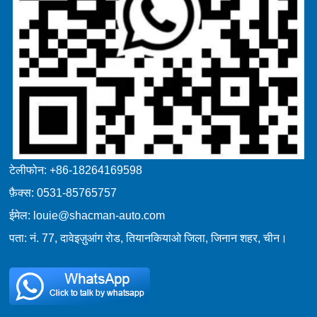
टेलीफोन: +86-18264169598
फ़ैक्स: 0531-85765757
ईमेल: louie@shacman-auto.com
पता: नं. 77, दावेइज़ुआंग रोड, तियानकियाओ जिला, जिनान शहर, चीन।