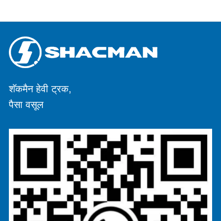
शॅकमैन हेवी ट्रक,
पैसा वसूल