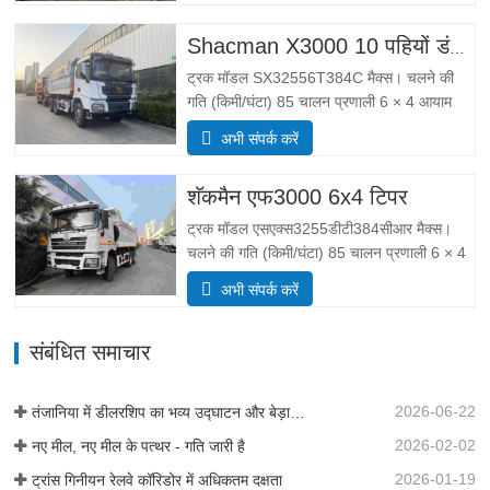
आकार के पैरामीटर कुल मिलाकर …
Shacman X3000 10 पहियों डंप ट्रक
ट्रक मॉडल SX32556T384C मैक्स। चलने की
गति (किमी/घंटा) 85 चालन प्रणाली 6 × 4 आयाम
(एल * डब्ल्यू * एच) (मिमी) कुल मिलाकर
अभी संपर्क करें
8385*2490*3450 डंप बॉडी 5600*2300*1500
मोटाई (मिमी) नीचे 8, साइड 6 हाइड्रोलिक उठाने
शॅकमैन एफ3000 6x4 टिपर
प्रणाली मिडिल लिफ्टिंग या फ्रंट लिफ्टिंग HYVA…
ट्रक मॉडल एसएक्स3255डीटी384सीआर मैक्स।
चलने की गति (किमी/घंटा) 85 चालन प्रणाली 6 × 4
आयाम (एल * डब्ल्यू * एच) (मिमी) कुल मिलाकर
अभी संपर्क करें
8385*2490*3450 डंप बॉडी 5600*2300*1500
कार्गो बॉक्स वॉल्यूम 19 घन मीटर, 20 घन मीटर
संबंधित समाचार
उपलब्ध है कार्गो बॉक्स की मोटाई (मिमी…
2026-06-22
तंजानिया में डीलरशिप का भव्य उद्घाटन और बेड़ा हैंडओवर
2026-02-02
नए मील, नए मील के पत्थर - गति जारी है
2026-01-19
ट्रांस गिनीयन रेलवे कॉरिडोर में अधिकतम दक्षता