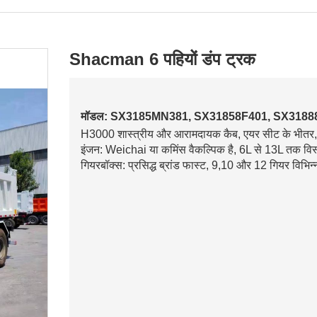
Shacman 6 पहियों डंप ट्रक
मॉडल: SX3185MN381, SX31858F401, SX318
H3000 शास्त्रीय और आरामदायक कैब, एयर सीट के भीतर, प्रौ
इंजन: Weichai या कमिंस वैकल्पिक है, 6L से 13L तक वि
गियरबॉक्स: प्रसिद्ध ब्रांड फास्ट, 9,10 और 12 गियर विभिन्